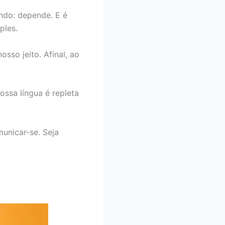
ndo: depende. E é
ples.
sso jeito. Afinal, ao
ossa língua é repleta
municar-se. Seja