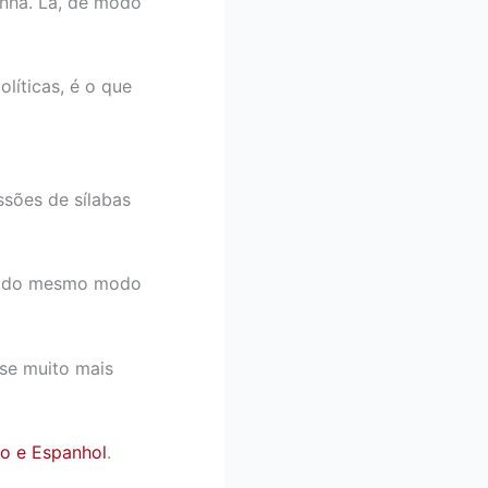
nha. Lá, de modo
líticas, é o que
ssões de sílabas
te do mesmo modo
-se muito mais
do e Espanhol
.