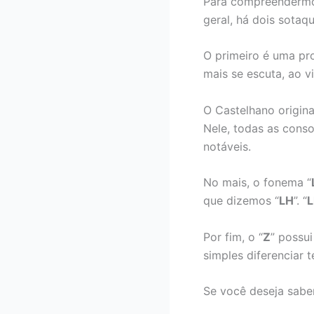
Para compreendermos
geral, há dois sotaq
O primeiro é uma pro
mais se escuta, ao vi
O Castelhano origina
Nele, todas as conso
notáveis.
No mais, o fonema “
que dizemos “
LH
”. “
L
Por fim, o “
Z
” possu
simples diferenciar 
Se você deseja saber