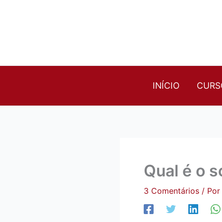
Ir
para
o
conteúdo
INÍCIO
CURS
Qual é o s
3 Comentários
/ Po