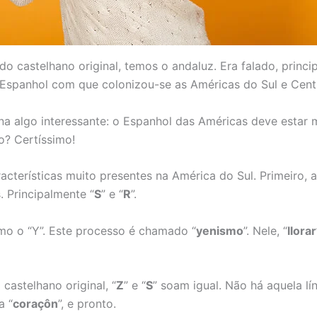
o castelhano original, temos o andaluz. Era falado, princi
 Espanhol com que colonizou-se as Américas do Sul e Centr
gina algo interessante: o Espanhol das Américas deve estar 
o? Certíssimo!
acterísticas muito presentes na América do Sul. Primeiro,
. Principalmente “
S
” e “
R
”.
mo o “Y”. Este processo é chamado “
yenismo
”. Nele, “
llorar
castelhano original, “
Z
” e “
S
” soam igual. Não há aquela lín
a “
coraçôn
”, e pronto.