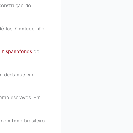
 construção do
dê-los. Contudo não
s
hispanófonos
do
tem destaque em
 como escravos. Em
 nem todo brasileiro