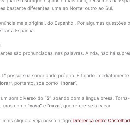
 qual é o sotaque espanhol mais fácil, pensemos na Espa
ues bastante diferentes: uma ao Norte, outro ao Sul.
núncia mais original, do Espanhol. Por algumas questões po
sitar a Espanha.
l
antes são pronunciadas, nas palavras. Ainda, não há supre
LL
” possui sua sonoridade própria. É falado imediatamen
lorar
”, portanto, soa como “
lhorar
”.
i um som diverso do “
S
”, soando com a língua presa. Torna
termos como “
casa
” e “
caza
”, que refere-se a caçar.
 mais clique e veja nosso artigo
Diferença entre Castelha