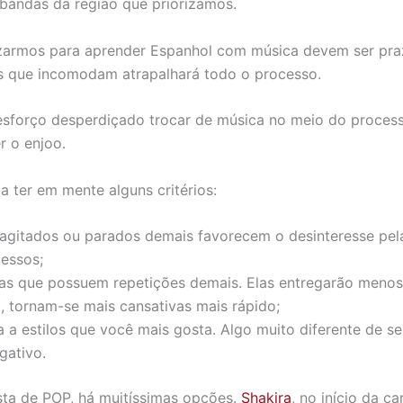
 bandas da região que priorizamos.
izarmos para aprender Espanhol com música devem ser praze
s que incomodam atrapalhará todo o processo.
 esforço desperdiçado trocar de música no meio do processo
 o enjoo.
ta ter em mente alguns critérios:
agitados ou parados demais favorecem o desinteresse pel
cessos;
s que possuem repetições demais. Elas entregarão menos 
, tornam-se mais cansativas mais rápido;
 a estilos que você mais gosta. Algo muito diferente de se
gativo.
sta de POP, há muitíssimas opções.
Shakira
, no início da c