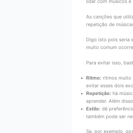
lidar com músicos e
As canções que util
repetição de música
Digo isto pois seria
muito comum ocorrer
Para evitar isso, bas
Ritmo:
ritmos muito 
evitar esses dois ex
Repetição:
há música
aprender. Além disso
Estilo:
dê preferência
também pode ser ne
Se, por exemplo, go