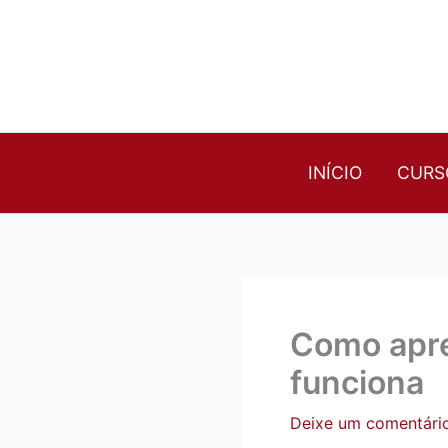
Ir
para
o
conteúdo
INÍCIO
CURS
Como apre
funciona
Deixe um comentári