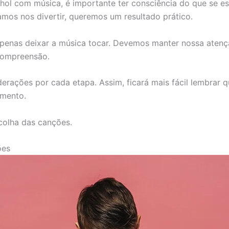
ol com música, é importante ter consciência do que se est
os nos divertir, queremos um resultado prático.
apenas deixar a música tocar. Devemos manter nossa atenç
compreensão.
rações por cada etapa. Assim, ficará mais fácil lembrar q
mento.
olha das canções.
ões