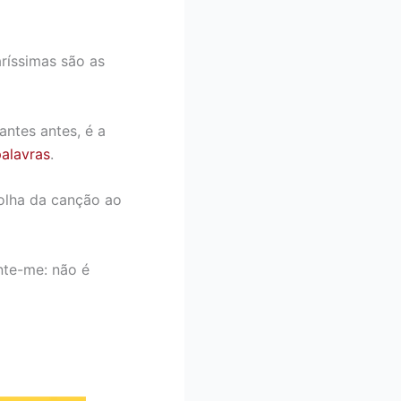
ríssimas são as
ntes antes, é a
alavras
.
olha da canção ao
onte-me: não é