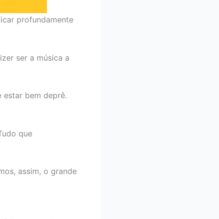
ficar profundamente
zer ser a música a
 estar bem deprê.
 Tudo que
mos, assim, o grande